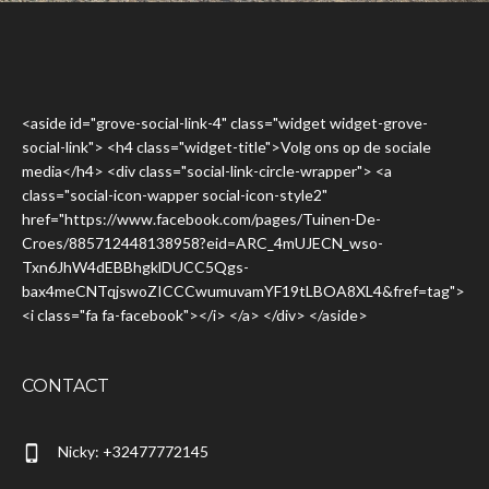
<aside id="grove-social-link-4" class="widget widget-grove-
social-link"> <h4 class="widget-title">Volg ons op de sociale
media</h4> <div class="social-link-circle-wrapper"> <a
class="social-icon-wapper social-icon-style2"
href="https://www.facebook.com/pages/Tuinen-De-
Croes/885712448138958?eid=ARC_4mUJECN_wso-
Txn6JhW4dEBBhgklDUCC5Qgs-
bax4meCNTqjswoZICCCwumuvamYF19tLBOA8XL4&fref=tag">
<i class="fa fa-facebook"></i> </a> </div> </aside>
CONTACT
Nicky: +32477772145