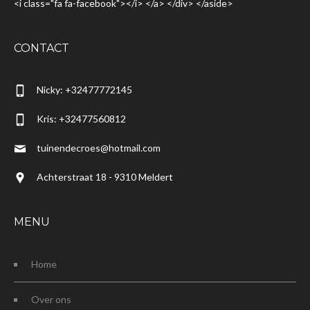
<i class="fa fa-facebook"></i> </a> </div> </aside>
CONTACT
Nicky: +32477772145
Kris: +32477560812
tuinendecroes@hotmail.com
Achterstraat 18 - 9310 Meldert
MENU
Home
Over ons