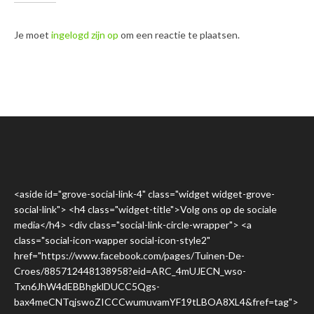
Je moet
ingelogd zijn op
om een reactie te plaatsen.
<aside id="grove-social-link-4" class="widget widget-grove-
social-link"> <h4 class="widget-title">Volg ons op de sociale
media</h4> <div class="social-link-circle-wrapper"> <a
class="social-icon-wapper social-icon-style2"
href="https://www.facebook.com/pages/Tuinen-De-
Croes/885712448138958?eid=ARC_4mUJECN_wso-
Txn6JhW4dEBBhgklDUCC5Qgs-
bax4meCNTqjswoZICCCwumuvamYF19tLBOA8XL4&fref=tag">