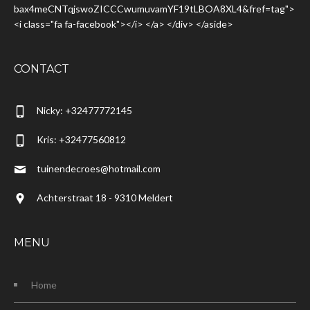
bax4meCNTqjswoZICCCwumuvamYF19tLBOA8XL4&fref=tag">
<i class="fa fa-facebook"></i> </a> </div> </aside>
CONTACT
Nicky: +32477772145
Kris: +32477560812
tuinendecroes@hotmail.com
Achterstraat 18 - 9310 Meldert
MENU
Home