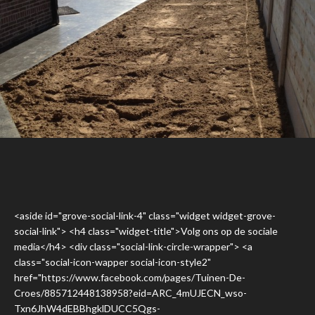
VOLLEDIGE OPKUIS VAN TUIN MET
NIEUWE AFSLUITING EN GAZON
<aside id="grove-social-link-4" class="widget widget-grove-
social-link"> <h4 class="widget-title">Volg ons op de sociale
media</h4> <div class="social-link-circle-wrapper"> <a
class="social-icon-wapper social-icon-style2"
href="https://www.facebook.com/pages/Tuinen-De-
Croes/885712448138958?eid=ARC_4mUJECN_wso-
Txn6JhW4dEBBhgklDUCC5Qgs-