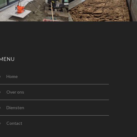
AANLEG VAN
VOLLEDIGE
TERRAS IN
OPKUIS VAN TUIN
GROTE TEGELS
MET NIEUWE
MET
AFSLUITING EN
TEGELZUIGER
GAZON
MENU
Home
Over ons
Diensten
Contact