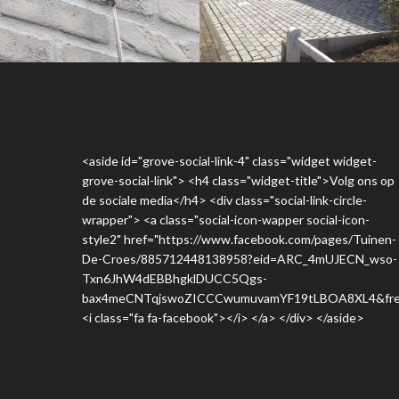
KLIMPLANT
OPRIT IN KANDLA
AANBINDEN,
KASSEI
STRAK EN MET
INOX
MATERIALEN
<aside id="grove-social-link-4" class="widget widget-
grove-social-link"> <h4 class="widget-title">Volg ons op
de sociale media</h4> <div class="social-link-circle-
wrapper"> <a class="social-icon-wapper social-icon-
style2" href="https://www.facebook.com/pages/Tuinen-
De-Croes/885712448138958?eid=ARC_4mUJECN_wso-
Txn6JhW4dEBBhgklDUCC5Qgs-
bax4meCNTqjswoZICCCwumuvamYF19tLBOA8XL4&fre
<i class="fa fa-facebook"></i> </a> </div> </aside>