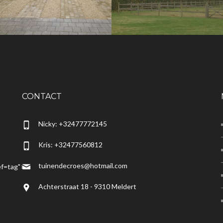
AANLEG VAN
SCHEREN VAN
OPRIT IN
HAGEN
KLINKERS EN
HONINGGRAAD
CONTACT
Nicky: +32477772145
Kris: +32477560812
tuinendecroes@hotmail.com
f=tag">
Achterstraat 18 - 9310 Meldert