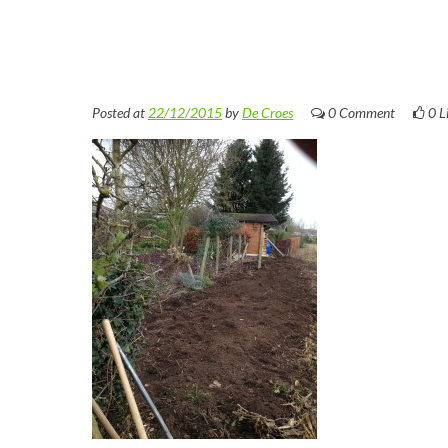
Posted at
22/12/2015
by
De Croes
0 Comment
0
L