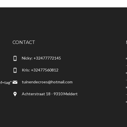
CONTACT
Nicky: +32477772145
Kris: +32477560812
tuinendecroes@hotmail.com
f=tag">
Achterstraat 18 - 9310 Meldert