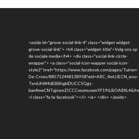
<aside id="grove-social-link-4" class="widget widget-
grove-social-link"> <h4 class="widget-title">Volg ons op
de sociale media</h4> <div class="social-link-circle-
wrapper"> <a class="social-icon-wapper social-icon-
style2" href="https://www.facebook.com/pages/Tuinen-
De-Croes/885712448138958?eid=ARC_4mUJECN_wso-
Txn6JhW4dEBBhgklDUCC5Qgs-
bax4meCNTqjswoZICCCwumuvamYF19tLBOA8XL4&fre
<i class="fa fa-facebook"></i> </a> </div> </aside>