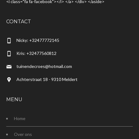
<i class="fa fa-facebook"></i> </a> </div> </aside>
CONTACT
Nicky: +32477772145
Kris: +32477560812
tuinendecroes@hotmail.com
Achterstraat 18 - 9310 Meldert
MENU
Home
Over ons