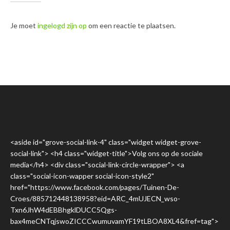
Je moet
ingelogd zijn op
om een reactie te plaatsen.
<aside id="grove-social-link-4" class="widget widget-grove-
social-link"> <h4 class="widget-title">Volg ons op de sociale
media</h4> <div class="social-link-circle-wrapper"> <a
class="social-icon-wapper social-icon-style2"
href="https://www.facebook.com/pages/Tuinen-De-
Croes/885712448138958?eid=ARC_4mUJECN_wso-
Txn6JhW4dEBBhgklDUCC5Qgs-
bax4meCNTqjswoZICCCwumuvamYF19tLBOA8XL4&fref=tag">