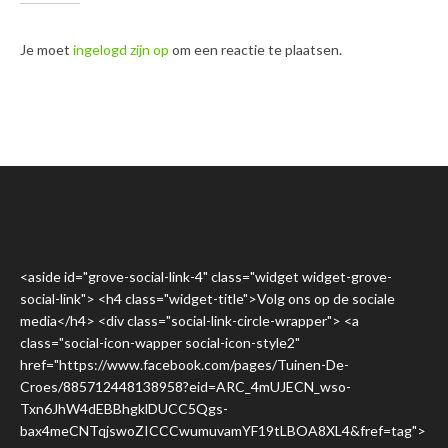
Je moet
ingelogd zijn op
om een reactie te plaatsen.
<aside id="grove-social-link-4" class="widget widget-grove-
social-link"> <h4 class="widget-title">Volg ons op de sociale
media</h4> <div class="social-link-circle-wrapper"> <a
class="social-icon-wapper social-icon-style2"
href="https://www.facebook.com/pages/Tuinen-De-
Croes/885712448138958?eid=ARC_4mUJECN_wso-
Txn6JhW4dEBBhgklDUCC5Qgs-
bax4meCNTqjswoZICCCwumuvamYF19tLBOA8XL4&fref=tag">