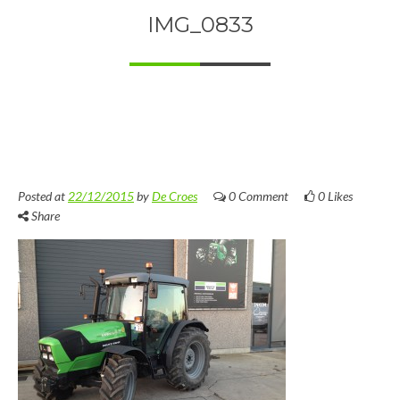
IMG_0833
Posted at
22/12/2015
by
De Croes
0 Comment
0
Likes
Share