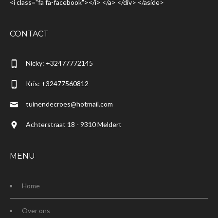
<i class="fa fa-facebook"></i> </a> </div> </aside>
CONTACT
Nicky: +32477772145
Kris: +32477560812
tuinendecroes@hotmail.com
Achterstraat 18 - 9310 Meldert
MENU
Home
Over ons