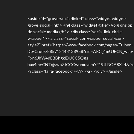
<aside id="grove-social-link-4" class="widget widget-
grove-social-link"> <h4 class="widget-title">Volg ons op
de sociale media</h4> <div class="social-link-circle-
wrapper"> <a class="social-icon-wapper social-icon-
style2" href="https://www.facebook.com/pages/Tuinen-
De-Croes/885712448138958?eid=ARC_4mUJECN_wso-
Txn6JhW4dEBBhgklDUCC5Qgs-
bax4meCNTqjswoZICCCwumuvamYF19tLBOA8XL4&fre
<i class="fa fa-facebook"></i> </a> </div> </aside>