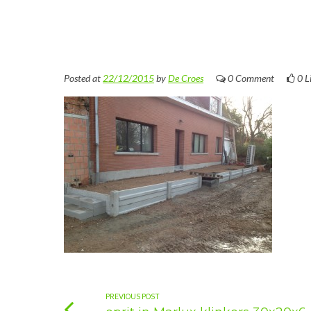
Posted at
22/12/2015
by
De Croes
0 Comment
0
L
PREVIOUS POST