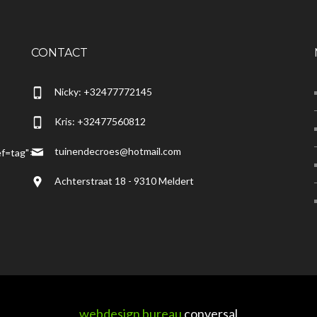
CONTACT
Nicky: +32477772145
Kris: +32477560812
tuinendecroes@hotmail.com
f=tag">
Achterstraat 18 - 9310 Meldert
webdesign bureau
conversal