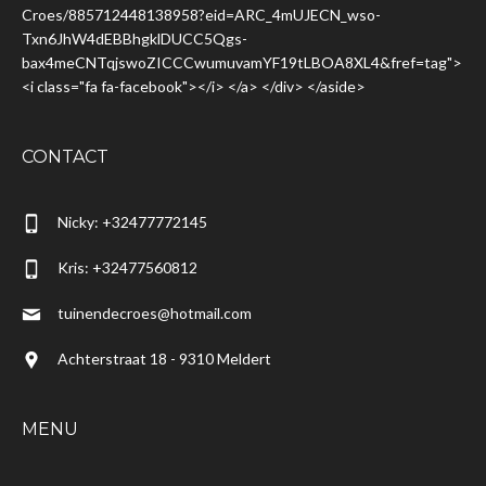
Croes/885712448138958?eid=ARC_4mUJECN_wso-
Txn6JhW4dEBBhgklDUCC5Qgs-
bax4meCNTqjswoZICCCwumuvamYF19tLBOA8XL4&fref=tag">
<i class="fa fa-facebook"></i> </a> </div> </aside>
CONTACT
Nicky: +32477772145
Kris: +32477560812
tuinendecroes@hotmail.com
Achterstraat 18 - 9310 Meldert
MENU