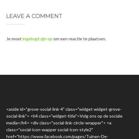
LEAVE A COMMENT
Je moet
ingelogd zijn op
om een reactie te plaatsen.
<aside id="grove-social-link-4" class="widget widget-grove-
social-link"> <h4 class="widget-title">Volg ons op de sociale
media</h4> <div class="social-link-circle-wrapper"> <a
class="social-icon-wapper social-icon-style2"
href="https://www.facebook.com/pages/Tuinen-De-