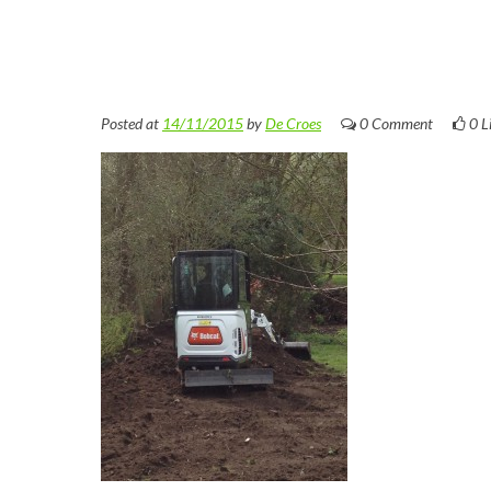
Posted at
14/11/2015
by
De Croes
0 Comment
0
L