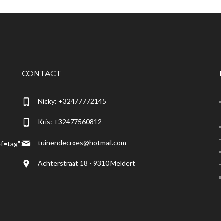
CONTACT
Nicky: +32477772145
Kris: +32477560812
tuinendecroes@hotmail.com
f=tag">
Achterstraat 18 - 9310 Meldert