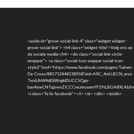
<aside id="grove-social-link-4" class="widget widget-
grove-social-link"> <h4 class="widget-title">Volg ons op
de sociale media</h4> <div class="social-link-circle-
wrapper"> <a class="social-icon-wapper social-icon-
style2" href="https://www.facebook.com/pages/Tuinen-
De-Croes/885712448138958?eid=ARC_4mUJECN_wso-
Txn6JhW4dEBBhgklDUCC5Qgs-
bax4meCNTqjswoZICCCwumuvamYF19tLBOA8XL4&fre
<i class="fa fa-facebook"></i> </a> </div> </aside>