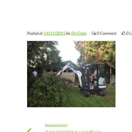
Posted at
14/11/2015
by
De Croes
0 Comment
0
L
PREVIOUS POST