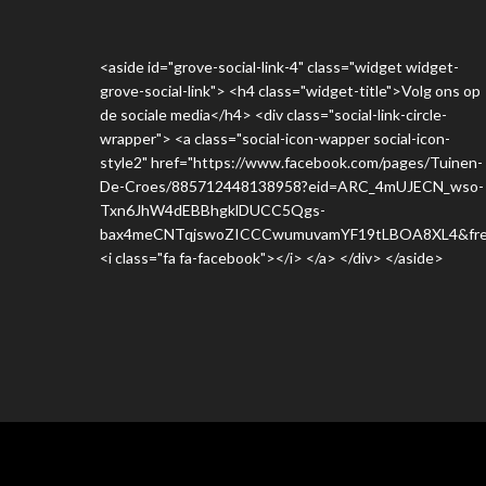
<aside id="grove-social-link-4" class="widget widget-
grove-social-link"> <h4 class="widget-title">Volg ons op
de sociale media</h4> <div class="social-link-circle-
wrapper"> <a class="social-icon-wapper social-icon-
style2" href="https://www.facebook.com/pages/Tuinen-
De-Croes/885712448138958?eid=ARC_4mUJECN_wso-
Txn6JhW4dEBBhgklDUCC5Qgs-
bax4meCNTqjswoZICCCwumuvamYF19tLBOA8XL4&fre
<i class="fa fa-facebook"></i> </a> </div> </aside>