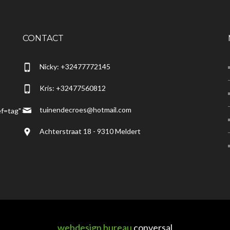
CONTACT
Nicky: +32477772145
Kris: +32477560812
tuinendecroes@hotmail.com
f=tag">
Achterstraat 18 - 9310 Meldert
webdesign bureau
conversal