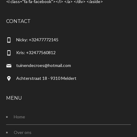
<i class="fa fa-facebook"></i> </a> </div> </aside>
CONTACT
Nicky: +32477772145
Kris: +32477560812
tuinendecroes@hotmail.com
Achterstraat 18 - 9310 Meldert
MENU
Home
Over ons