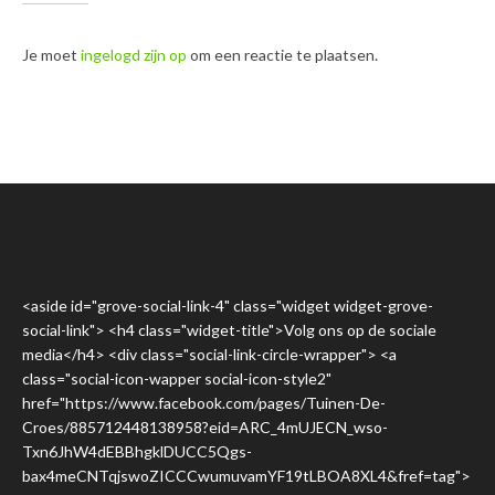
Je moet
ingelogd zijn op
om een reactie te plaatsen.
<aside id="grove-social-link-4" class="widget widget-grove-
social-link"> <h4 class="widget-title">Volg ons op de sociale
media</h4> <div class="social-link-circle-wrapper"> <a
class="social-icon-wapper social-icon-style2"
href="https://www.facebook.com/pages/Tuinen-De-
Croes/885712448138958?eid=ARC_4mUJECN_wso-
Txn6JhW4dEBBhgklDUCC5Qgs-
bax4meCNTqjswoZICCCwumuvamYF19tLBOA8XL4&fref=tag">