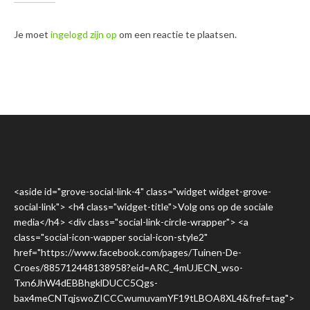
Je moet
ingelogd zijn op
om een reactie te plaatsen.
<aside id="grove-social-link-4" class="widget widget-grove-
social-link"> <h4 class="widget-title">Volg ons op de sociale
media</h4> <div class="social-link-circle-wrapper"> <a
class="social-icon-wapper social-icon-style2"
href="https://www.facebook.com/pages/Tuinen-De-
Croes/885712448138958?eid=ARC_4mUJECN_wso-
Txn6JhW4dEBBhgklDUCC5Qgs-
bax4meCNTqjswoZICCCwumuvamYF19tLBOA8XL4&fref=tag">