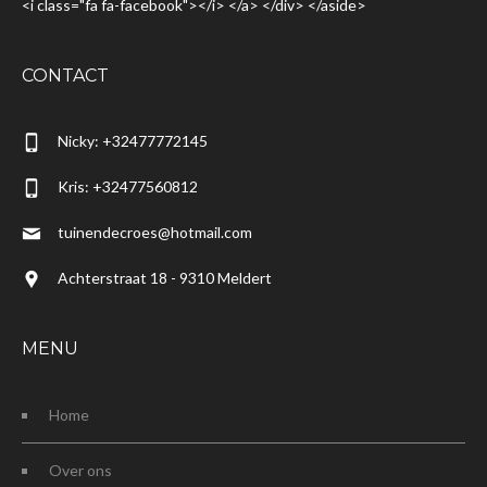
<i class="fa fa-facebook"></i> </a> </div> </aside>
CONTACT
Nicky: +32477772145
Kris: +32477560812
tuinendecroes@hotmail.com
Achterstraat 18 - 9310 Meldert
MENU
Home
Over ons