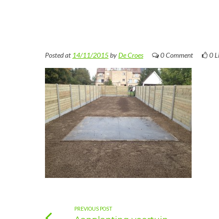
Posted at
14/11/2015
by
De Croes
0 Comment
0
L
PREVIOUS POST