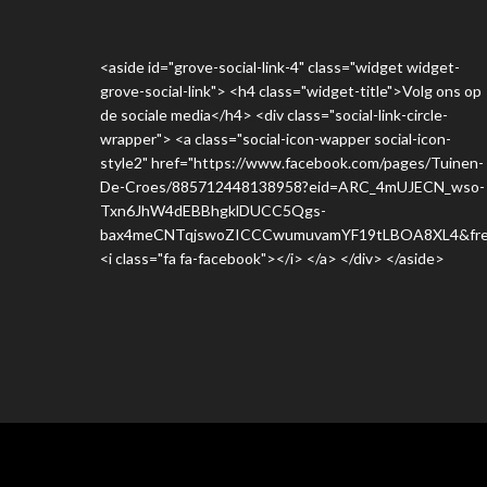
<aside id="grove-social-link-4" class="widget widget-
grove-social-link"> <h4 class="widget-title">Volg ons op
de sociale media</h4> <div class="social-link-circle-
wrapper"> <a class="social-icon-wapper social-icon-
style2" href="https://www.facebook.com/pages/Tuinen-
De-Croes/885712448138958?eid=ARC_4mUJECN_wso-
Txn6JhW4dEBBhgklDUCC5Qgs-
bax4meCNTqjswoZICCCwumuvamYF19tLBOA8XL4&fre
<i class="fa fa-facebook"></i> </a> </div> </aside>