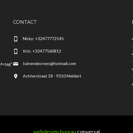
CONTACT
Nicky: +32477772145
Kris: +32477560812
tuinendecroes@hotmail.com
f=tag">
Achterstraat 18 - 9310 Meldert
webdesign bureau
conversal