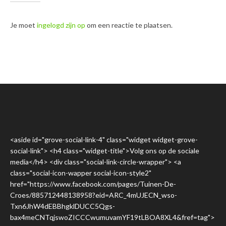
Je moet
ingelogd zijn op
om een reactie te plaatsen.
<aside id="grove-social-link-4" class="widget widget-grove-
social-link"> <h4 class="widget-title">Volg ons op de sociale
media</h4> <div class="social-link-circle-wrapper"> <a
class="social-icon-wapper social-icon-style2"
href="https://www.facebook.com/pages/Tuinen-De-
Croes/885712448138958?eid=ARC_4mUJECN_wso-
Txn6JhW4dEBBhgklDUCC5Qgs-
bax4meCNTqjswoZICCCwumuvamYF19tLBOA8XL4&fref=tag">