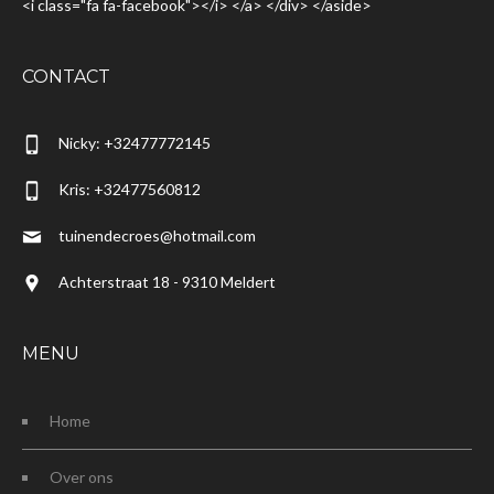
<i class="fa fa-facebook"></i> </a> </div> </aside>
CONTACT
Nicky: +32477772145
Kris: +32477560812
tuinendecroes@hotmail.com
Achterstraat 18 - 9310 Meldert
MENU
Home
Over ons